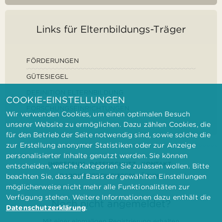
Links für Elternbildungs-Träger
FÖRDERUNGEN
GÜTESIEGEL
DEFINITION ELTERNBILDUNG
COOKIE-EINSTELLUNGEN
FORSCHUNGSEINRICHTUNGEN
Wir verwenden Cookies, um einen optimalen Besuch
unserer Website zu ermöglichen. Dazu zählen Cookies, die
für den Betrieb der Seite notwendig sind, sowie solche die
zur Erstellung anonymer Statistiken oder zur Anzeige
personalisierter Inhalte genutzt werden. Sie können
IMPRESSUM
DATENSCHUTZ
KONTAKT
entscheiden, welche Kategorien Sie zulassen wollen. Bitte
BARRIEREFREIHEITSERKLÄRUNG
beachten Sie, dass auf Basis der gewählten Einstellungen
möglicherweise nicht mehr alle Funktionalitäten zur
Verfügung stehen. Weitere Informationen dazu enthält die
Noch nicht angemeldet?
Datenschutzerklärung
.
Mit einer einmaligen Registrierung erhalten