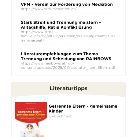
VFM - Verein zur Förderung von Mediation
https://www.vfm-mediation.at/
Stark Streit und Trennung meistern -
Alltagshilfe, Rat & Konfliktlösung
https://www.stark-
familie.info/de/eltern/erziehen/erziehungsteam/zusa
mmenarbeit/
Literaturempfehlungen zum Thema
Trennung und Scheidung von RAINBOWS
https://www.rainbows.at/wp-
content/uploads/2025/03/Literatur_fuer_Eltern.pdf
Literaturtipps
Getrennte Eltern - gemeinsame
Kinder
Eva Schmelz