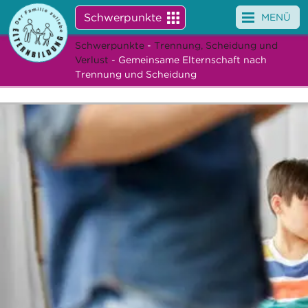
Schwerpunkte
MENÜ
Schwerpunkte
-
Trennung, Scheidung und
Angebote
Verlust
- Gemeinsame Elternschaft nach
Trennung und Scheidung
Veranstaltungen
News
Service
Über uns
Suche