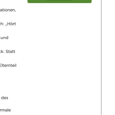
ationen,
h: „Hört
- und
k. Statt
lternteil
 des
ormale