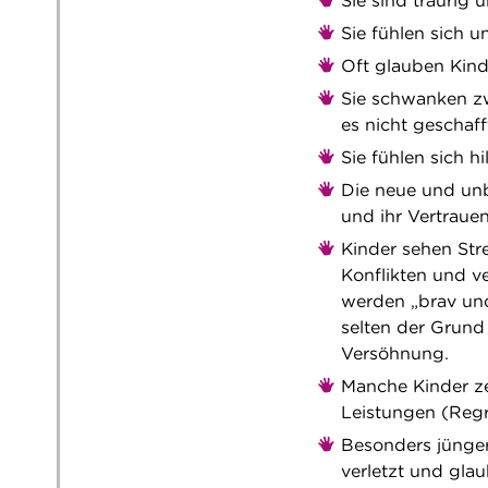
Sie sind traurig 
Sie fühlen sich 
Oft glauben Kind
Sie schwanken zwi
es nicht geschaf
Sie fühlen sich hi
Die neue und unb
und ihr Vertraue
Kinder sehen Str
Konflikten und ve
werden „brav und 
selten der Grund 
Versöhnung.
Manche Kinder ze
Leistungen (Regr
Besonders jünger
verletzt und gla