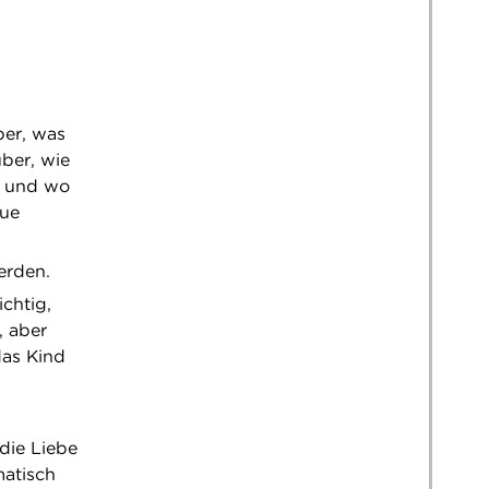
ber, was
über, wie
n und wo
eue
erden.
ichtig,
, aber
das Kind
die Liebe
matisch