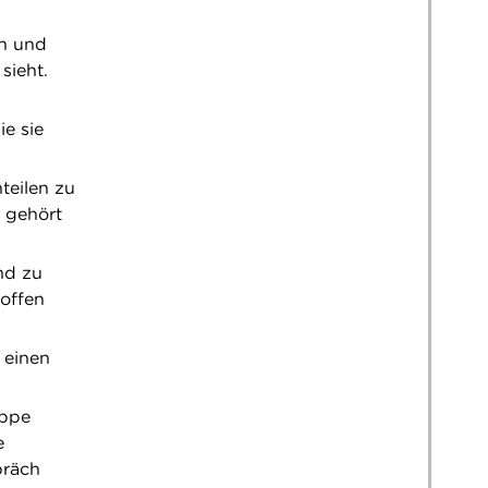
en und
sieht.
e sie
teilen zu
u gehört
nd zu
offen
 einen
uppe
e
präch