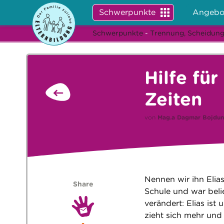
Schwerpunkte
Angebo
Schwerpunkte
-
Trennung, Scheidung
Hilfe fü
Zeiten
von
Mag.a
Dagmar Bojdun
Nennen wir ihn Elias
Share
Schule und war belie
verändert: Elias ist
zieht sich mehr und