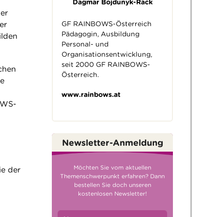
Dagmar Bojdunyk-Rack
der
GF RAINBOWS-Österreich
er
Pädagogin, Ausbildung
ilden
Personal- und
Organisationsentwicklung,
seit 2000 GF RAINBOWS-
chen
Österreich.
ie
www.rainbows.at
BOWS-
Newsletter-Anmeldung
Möchten Sie vom aktuellen
ie der
Themenschwerpunkt erfahren? Dann
bestellen Sie doch unseren
kostenlosen Newsletter!