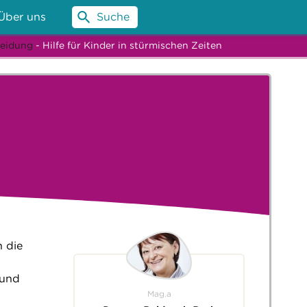
Über uns
Suche
heidung
- Hilfe für Kinder in stürmischen Zeiten
n die
 und
Mag.a