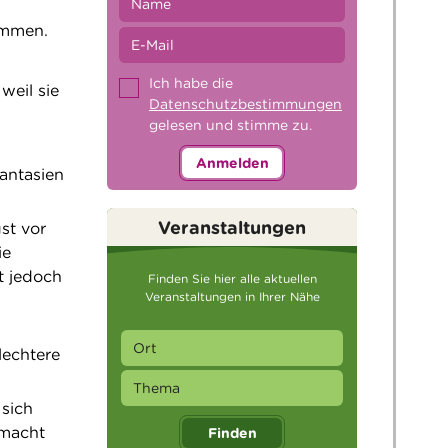
kommen.
Ich habe die
weil sie
Datenschutzbestimmungen
gelesen und stimme zu.
Anmelden
antasien
Veranstaltungen
st vor
ie
t jedoch
Finden Sie hier alle aktuellen
Veranstaltungen in Ihrer Nähe
lechtere
 sich
emacht
Finden