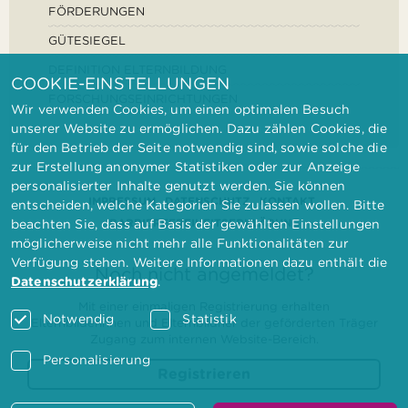
FÖRDERUNGEN
GÜTESIEGEL
DEFINITION ELTERNBILDUNG
COOKIE-EINSTELLUNGEN
FORSCHUNGSEINRICHTUNGEN
Wir verwenden Cookies, um einen optimalen Besuch
unserer Website zu ermöglichen. Dazu zählen Cookies, die
für den Betrieb der Seite notwendig sind, sowie solche die
zur Erstellung anonymer Statistiken oder zur Anzeige
personalisierter Inhalte genutzt werden. Sie können
IMPRESSUM
DATENSCHUTZ
KONTAKT
entscheiden, welche Kategorien Sie zulassen wollen. Bitte
BARRIEREFREIHEITSERKLÄRUNG
beachten Sie, dass auf Basis der gewählten Einstellungen
möglicherweise nicht mehr alle Funktionalitäten zur
Verfügung stehen. Weitere Informationen dazu enthält die
Noch nicht angemeldet?
Datenschutzerklärung
.
Mit einer einmaligen Registrierung erhalten
Notwendig
Statistik
Elternbilderinnen und Elternbildner der geförderten Träger
Zugang zum internen Website-Bereich.
Personalisierung
Registrieren