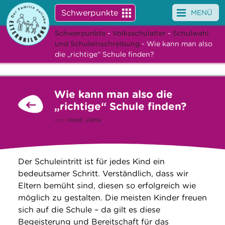
Schwerpunkte
MENÜ
Schwerpunkte
-
Volksschulalter
-
Schulwahl
Angebote
und Schuleinschreibung
- Wie kann man also
die „richtige“ Schule finden?
Veranstaltungen
News
Wie kann man also die
„richtige“ Schule finden?
Service
von
Heidi Jütte
Über uns
Suche
Der Schuleintritt ist für jedes Kind ein
bedeutsamer Schritt. Verständlich, dass wir
Eltern bemüht sind, diesen so erfolgreich wie
möglich zu gestalten. Die meisten Kinder freuen
sich auf die Schule – da gilt es diese
Begeisterung und Bereitschaft für das