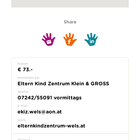
Share
Kosten
€ 73.-
Anmelden bei
Eltern Kind Zentrum Klein & GROSS
Telefon
07242/55091 vormittags
E-Mail
ekiz.wels@aon.at
www
elternkindzentrum-wels.at
Themen