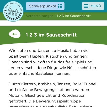
Schwerpunkte
MENÜ
Veranstaltungen
- 1 2 3 im Sauseschritt
Angebote
Veranstaltungen
1 2 3 im Sauseschritt
News
Wir laufen und tanzen zu Musik, haben viel
Service
Spaß beim Hüpfen, Klatschen und Singen.
Danach sind wir offen für das freie Spiel und
Über uns
lernen verschiedene Dinge wie Nüsse schütten
oder einfache Basteleien kennen.
Suche
Durch Klettern, Krabbeln, Tanzen, Bälle, Tunnel
und einfache Bewegungsstationen werden
Motorik, Gleichgewicht und Koordination
gefördert. Die Bewegungsspielgruppe
unterstützt so die ganzheitliche Entwicklung –