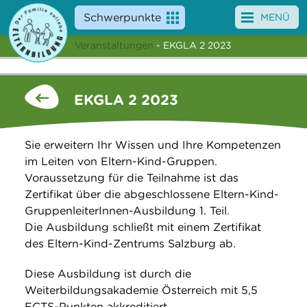
Schwerpunkte
MENÜ
Veranstaltungen
- EKGLA 2 2023
Angebote
Veranstaltungen
EKGLA 2 2023
News
Sie erweitern Ihr Wissen und Ihre Kompetenzen
Service
im Leiten von Eltern-Kind-Gruppen.
Voraussetzung für die Teilnahme ist das
Über uns
Zertifikat über die abgeschlossene Eltern-Kind-
GruppenleiterInnen-Ausbildung 1. Teil.
Suche
Die Ausbildung schließt mit einem Zertifikat
des Eltern-Kind-Zentrums Salzburg ab.
Diese Ausbildung ist durch die
Weiterbildungsakademie Österreich mit 5,5
ECTS-Punkten akkreditiert.