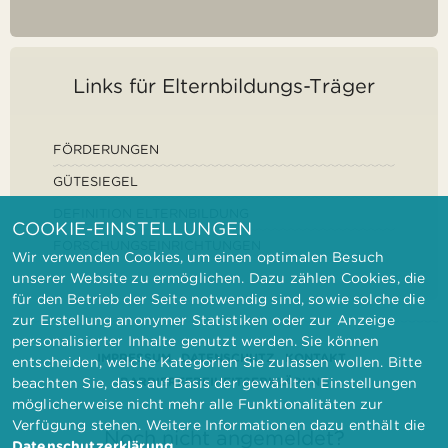
Links für Elternbildungs-Träger
FÖRDERUNGEN
GÜTESIEGEL
DEFINITION ELTERNBILDUNG
COOKIE-EINSTELLUNGEN
FORSCHUNGSEINRICHTUNGEN
Wir verwenden Cookies, um einen optimalen Besuch
unserer Website zu ermöglichen. Dazu zählen Cookies, die
für den Betrieb der Seite notwendig sind, sowie solche die
zur Erstellung anonymer Statistiken oder zur Anzeige
personalisierter Inhalte genutzt werden. Sie können
IMPRESSUM
DATENSCHUTZ
KONTAKT
entscheiden, welche Kategorien Sie zulassen wollen. Bitte
BARRIEREFREIHEITSERKLÄRUNG
beachten Sie, dass auf Basis der gewählten Einstellungen
möglicherweise nicht mehr alle Funktionalitäten zur
Verfügung stehen. Weitere Informationen dazu enthält die
Noch nicht angemeldet?
Datenschutzerklärung
.