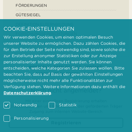
FÖRDERUNGEN
GÜTESIEGEL
DEFINITION ELTERNBILDUNG
COOKIE-EINSTELLUNGEN
FORSCHUNGSEINRICHTUNGEN
Wir verwenden Cookies, um einen optimalen Besuch
unserer Website zu ermöglichen. Dazu zählen Cookies, die
für den Betrieb der Seite notwendig sind, sowie solche die
zur Erstellung anonymer Statistiken oder zur Anzeige
personalisierter Inhalte genutzt werden. Sie können
IMPRESSUM
DATENSCHUTZ
KONTAKT
entscheiden, welche Kategorien Sie zulassen wollen. Bitte
BARRIEREFREIHEITSERKLÄRUNG
beachten Sie, dass auf Basis der gewählten Einstellungen
möglicherweise nicht mehr alle Funktionalitäten zur
Verfügung stehen. Weitere Informationen dazu enthält die
Noch nicht angemeldet?
Datenschutzerklärung
.
Mit einer einmaligen Registrierung erhalten
Notwendig
Statistik
Elternbilderinnen und Elternbildner der geförderten Träger
Zugang zum internen Website-Bereich.
Personalisierung
Registrieren