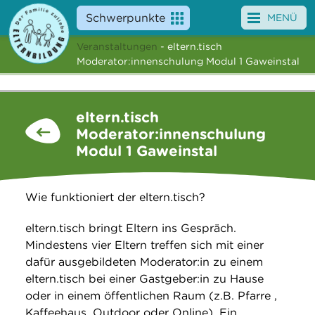
Schwerpunkte
MENÜ
Veranstaltungen
- eltern.tisch
Angebote
Moderator:innenschulung Modul 1 Gaweinstal
Veranstaltungen
eltern.tisch
News
Moderator:innenschulung
Modul 1 Gaweinstal
Service
Über uns
Wie funktioniert der eltern.tisch?
Suche
eltern.tisch bringt Eltern ins Gespräch.
Mindestens vier Eltern treffen sich mit einer
dafür ausgebildeten Moderator:in zu einem
eltern.tisch bei einer Gastgeber:in zu Hause
oder in einem öffentlichen Raum (z.B. Pfarre ,
Kaffeehaus, Outdoor oder Online). Ein