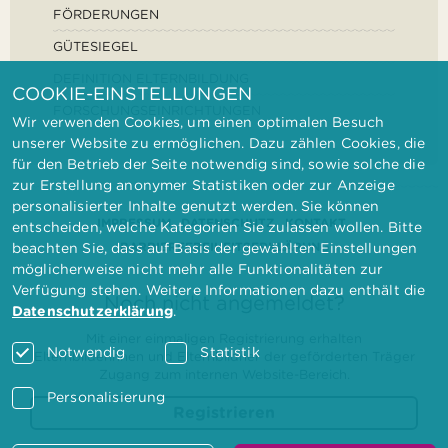
FÖRDERUNGEN
GÜTESIEGEL
DEFINITION ELTERNBILDUNG
COOKIE-EINSTELLUNGEN
FORSCHUNGSEINRICHTUNGEN
Wir verwenden Cookies, um einen optimalen Besuch
unserer Website zu ermöglichen. Dazu zählen Cookies, die
für den Betrieb der Seite notwendig sind, sowie solche die
zur Erstellung anonymer Statistiken oder zur Anzeige
personalisierter Inhalte genutzt werden. Sie können
IMPRESSUM
DATENSCHUTZ
KONTAKT
entscheiden, welche Kategorien Sie zulassen wollen. Bitte
BARRIEREFREIHEITSERKLÄRUNG
beachten Sie, dass auf Basis der gewählten Einstellungen
möglicherweise nicht mehr alle Funktionalitäten zur
Verfügung stehen. Weitere Informationen dazu enthält die
Noch nicht angemeldet?
Datenschutzerklärung
.
Mit einer einmaligen Registrierung erhalten
Notwendig
Statistik
Elternbilderinnen und Elternbildner der geförderten Träger
Zugang zum internen Website-Bereich.
Personalisierung
Registrieren