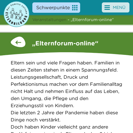
Schwerpunkte
MENÜ
Veranstaltungen
- „Elternforum-online“
Angebote
Veranstaltungen
„Elternforum-online“
News
Eltern sein und viele Fragen haben. Familien in
Service
diesen Zeiten stehen in einem Spannungsfeld.
Leistungsgesellschaft, Druck und
Über uns
Perfektionismus machen vor dem Familienalltag
nicht Halt und nehmen Einfluss auf das Leben,
Suche
den Umgang, die Pflege und den
Erziehungsstil von Kindern.
Die letzten 2 Jahre der Pandemie haben diese
Dinge noch verstärkt.
Doch haben Kinder vielleicht ganz andere