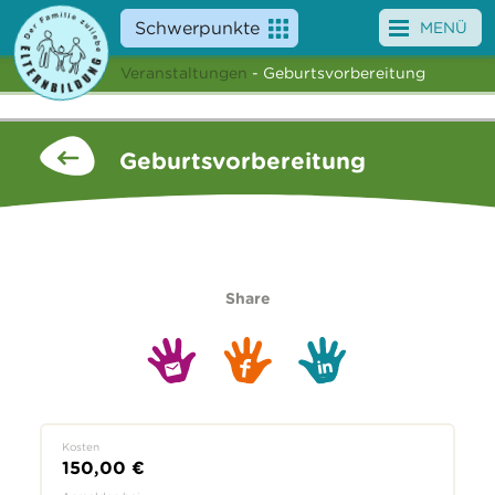
Schwerpunkte
MENÜ
Veranstaltungen
- Geburtsvorbereitung
Angebote
Veranstaltungen
Geburtsvorbereitung
News
Service
Über uns
Share
Suche
Kosten
150,00 €