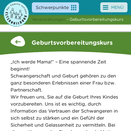
Schwerpunkte
MENÜ
Veranstaltungen
- Geburtsvorbereitungskurs
Angebote
Veranstaltungen
Geburtsvorbereitungskurs
News
„Ich werde Mama!“ – Eine spannende Zeit
Service
beginnt!
Schwangerschaft und Geburt gehören zu den
Über uns
ganz besonderen Erlebnissen einer Frau bzw.
Partnerschaft.
Suche
Wir freuen uns, Sie auf die Geburt Ihres Kindes
vorzubereiten. Uns ist es wichtig, durch
Information das Vertrauen der Schwangeren in
sich selbst zu stärken und ein Gefühl der
Sicherheit und Gelassenheit zu vermitteln. Bei