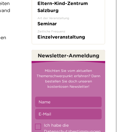
Eltern-Kind-Zentrum
eiten
Salzburg
fwand
Art der Veranstaltung
Seminar
Zeitliche Frequenz
Einzelveranstaltung
ben
Newsletter-Anmeldung
Möchten Sie vom aktuellen
Themenschwerpunkt erfahren? Dann
bestellen Sie doch unseren
kostenlosen Newsletter!
Ich habe die
Datenschutzbestimmungen