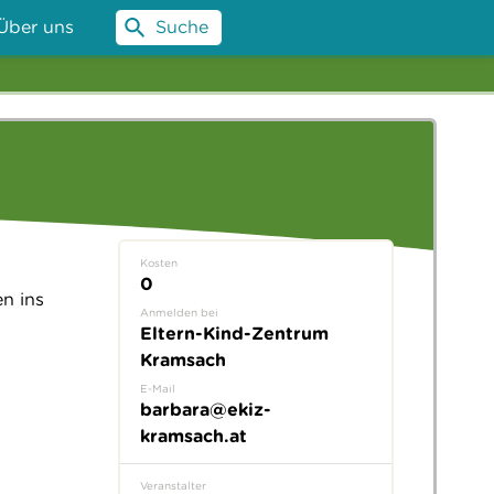
Über uns
Suche
Kosten
0
n ins
Anmelden bei
Eltern-Kind-Zentrum
Kramsach
E-Mail
barbara@ekiz-
kramsach.at
Veranstalter