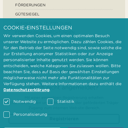
FÖRDERUNGEN
GÜTESIEGEL
DEFINITION ELTERNBILDUNG
COOKIE-EINSTELLUNGEN
FORSCHUNGSEINRICHTUNGEN
Wir verwenden Cookies, um einen optimalen Besuch
unserer Website zu ermöglichen. Dazu zählen Cookies, die
für den Betrieb der Seite notwendig sind, sowie solche die
zur Erstellung anonymer Statistiken oder zur Anzeige
personalisierter Inhalte genutzt werden. Sie können
IMPRESSUM
DATENSCHUTZ
KONTAKT
entscheiden, welche Kategorien Sie zulassen wollen. Bitte
BARRIEREFREIHEITSERKLÄRUNG
beachten Sie, dass auf Basis der gewählten Einstellungen
möglicherweise nicht mehr alle Funktionalitäten zur
Verfügung stehen. Weitere Informationen dazu enthält die
Noch nicht angemeldet?
Datenschutzerklärung
.
Mit einer einmaligen Registrierung erhalten
Notwendig
Statistik
Elternbilderinnen und Elternbildner der geförderten Träger
Zugang zum internen Website-Bereich.
Personalisierung
Registrieren