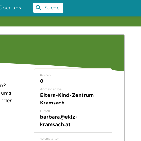
Über uns
Suche
Kosten
0
en?
Anmelden bei
d ums
Eltern-Kind-Zentrum
inder
Kramsach
E-Mail
barbara@ekiz-
kramsach.at
Veranstalter