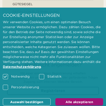
GÜTESIEGEL
DEFINITION ELTERNBILDUNG
COOKIE-EINSTELLUNGEN
FORSCHUNGSEINRICHTUNGEN
Wir verwenden Cookies, um einen optimalen Besuch
unserer Website zu ermöglichen. Dazu zählen Cookies, die
für den Betrieb der Seite notwendig sind, sowie solche die
zur Erstellung anonymer Statistiken oder zur Anzeige
personalisierter Inhalte genutzt werden. Sie können
IMPRESSUM
DATENSCHUTZ
KONTAKT
entscheiden, welche Kategorien Sie zulassen wollen. Bitte
BARRIEREFREIHEITSERKLÄRUNG
beachten Sie, dass auf Basis der gewählten Einstellungen
möglicherweise nicht mehr alle Funktionalitäten zur
Verfügung stehen. Weitere Informationen dazu enthält die
Noch nicht angemeldet?
Datenschutzerklärung
.
Mit einer einmaligen Registrierung erhalten
Notwendig
Statistik
Elternbilderinnen und Elternbildner der geförderten Träger
Zugang zum internen Website-Bereich.
Personalisierung
Registrieren
Auswahl bestätigen
Alle akzeptieren