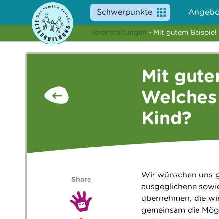
Schwerpunkte
Angebo
Veranstaltungen
- Mit gutem Beispiel
Mit gute
Welches 
Kind?
Wir wünschen uns ge
Share
ausgeglichene sowie
übernehmen, die wir
gemeinsam die Mögli