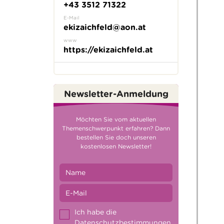
+43 3512 71322
E-Mail
ekizaichfeld@aon.at
www
https://ekizaichfeld.at
Newsletter-Anmeldung
Möchten Sie vom aktuellen
Themenschwerpunkt erfahren? Dann
bestellen Sie doch unseren
kostenlosen Newsletter!
Ich habe die
Datenschutzbestimmungen