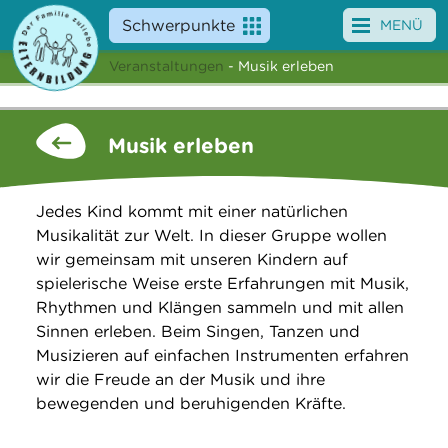
Schwerpunkte
MENÜ
Veranstaltungen
- Musik erleben
Angebote
Veranstaltungen
Musik erleben
News
Jedes Kind kommt mit einer natürlichen
Service
Musikalität zur Welt. In dieser Gruppe wollen
wir gemeinsam mit unseren Kindern auf
Über uns
spielerische Weise erste Erfahrungen mit Musik,
Rhythmen und Klängen sammeln und mit allen
Suche
Sinnen erleben. Beim Singen, Tanzen und
Musizieren auf einfachen Instrumenten erfahren
wir die Freude an der Musik und ihre
bewegenden und beruhigenden Kräfte.