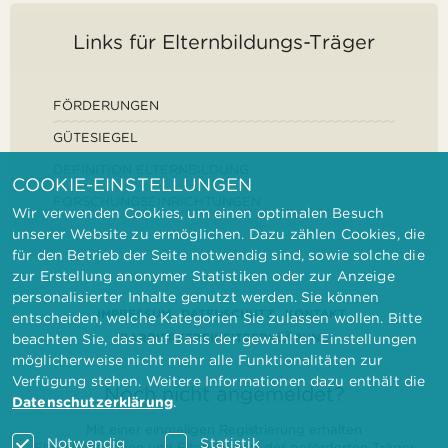
Links für Elternbildungs-Träger
FÖRDERUNGEN
GÜTESIEGEL
DEFINITION ELTERNBILDUNG
COOKIE-EINSTELLUNGEN
FORSCHUNGSEINRICHTUNGEN
Wir verwenden Cookies, um einen optimalen Besuch
unserer Website zu ermöglichen. Dazu zählen Cookies, die
für den Betrieb der Seite notwendig sind, sowie solche die
zur Erstellung anonymer Statistiken oder zur Anzeige
personalisierter Inhalte genutzt werden. Sie können
IMPRESSUM
DATENSCHUTZ
KONTAKT
entscheiden, welche Kategorien Sie zulassen wollen. Bitte
BARRIEREFREIHEITSERKLÄRUNG
beachten Sie, dass auf Basis der gewählten Einstellungen
möglicherweise nicht mehr alle Funktionalitäten zur
Verfügung stehen. Weitere Informationen dazu enthält die
Noch nicht angemeldet?
Datenschutzerklärung
.
Mit einer einmaligen Registrierung erhalten
Notwendig
Statistik
Elternbilderinnen und Elternbildner der geförderten Träger