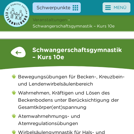
Schwerpunkte
MENÜ
Veranstaltungen
-
Angebote
Schwangerschaftsgymnastik – Kurs 10e
Veranstaltungen
Schwangerschaftsgymnastik
News
– Kurs 10e
Service
Bewegungsübungen für Becken-, Kreuzbein-
Über uns
und Lendenwirbelsäulenbereich
Wahrnehmen, Kräftigen und Lösen des
Suche
Beckenbodens unter Berücksichtigung der
Gesamtkörper(ent)spannung
Atemwahrnehmungs- und
Atemregulationsübungen
Wirbelsäulengymnastik für Hals- und