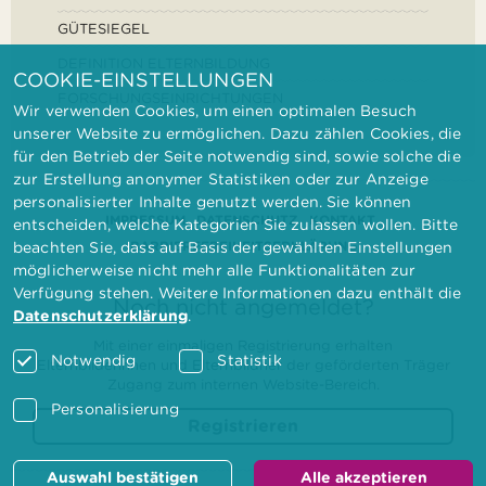
GÜTESIEGEL
DEFINITION ELTERNBILDUNG
COOKIE-EINSTELLUNGEN
FORSCHUNGSEINRICHTUNGEN
Wir verwenden Cookies, um einen optimalen Besuch
unserer Website zu ermöglichen. Dazu zählen Cookies, die
für den Betrieb der Seite notwendig sind, sowie solche die
zur Erstellung anonymer Statistiken oder zur Anzeige
personalisierter Inhalte genutzt werden. Sie können
IMPRESSUM
DATENSCHUTZ
KONTAKT
entscheiden, welche Kategorien Sie zulassen wollen. Bitte
BARRIEREFREIHEITSERKLÄRUNG
beachten Sie, dass auf Basis der gewählten Einstellungen
möglicherweise nicht mehr alle Funktionalitäten zur
Verfügung stehen. Weitere Informationen dazu enthält die
Noch nicht angemeldet?
Datenschutzerklärung
.
Mit einer einmaligen Registrierung erhalten
Notwendig
Statistik
Elternbilderinnen und Elternbildner der geförderten Träger
Zugang zum internen Website-Bereich.
Personalisierung
Registrieren
Auswahl bestätigen
Alle akzeptieren