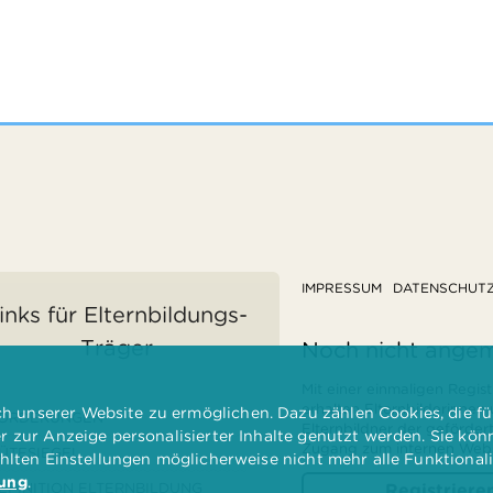
IMPRESSUM
DATENSCHUT
inks für Elternbildungs-
Träger
Noch nicht ange
Mit einer einmaligen Regist
erhalten Elternbilderinnen
 unserer Website zu ermöglichen. Dazu zählen Cookies, die für
ÖRDERUNGEN
Elternbildner der geförder
er zur Anzeige personalisierter Inhalte genutzt werden. Sie kö
Zugang zum internen Websi
ÜTESIEGEL
ählten Einstellungen möglicherweise nicht mehr alle Funktional
rung
.
EFINITION ELTERNBILDUNG
Registriere