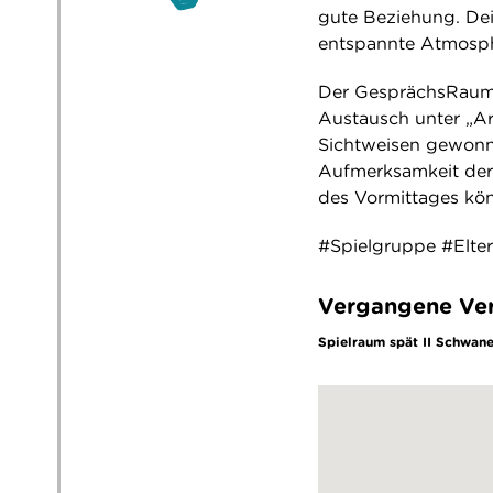
gute Beziehung. Dei
entspannte Atmosph
Der GesprächsRaum f
Austausch unter „Ar
Sichtweisen gewonn
Aufmerksamkeit der
des Vormittages kö
#Spielgruppe #Elte
Vergangene Ver
Spielraum spät II Schwan