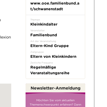
www.ooe.familienbund.a
t/schwanenstadt
n
Themen
Kleinkindalter
Veranstalter
Familienbund
lexion
Art der Veranstaltung
Eltern-Kind Gruppe
Zielgruppe
Eltern von Kleinkindern
Zeitliche Frequenz
Regelmäßige
Veranstaltungsreihe
Newsletter-Anmeldung
Möchten Sie vom aktuellen
Themenschwerpunkt erfahren? Dann