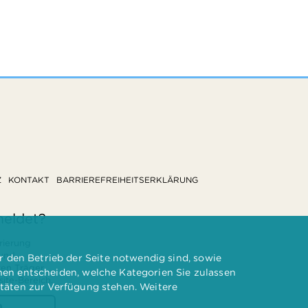
Z
KONTAKT
BARRIEREFREIHEITSERKLÄRUNG
meldet?
rierung
 und
 den Betrieb der Seite notwendig sind, sowie
ten Träger
nnen entscheiden, welche Kategorien Sie zulassen
te-Bereich.
itäten zur Verfügung stehen. Weitere
n