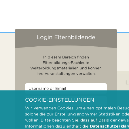
Login Elternbildende
In diesem Bereich finden
Elternbildungs-Fachleute
Weiterbildungsmaterialien und können
ihre Veranstaltungen verwalten.
L
COOKIE-EINSTELLUNGEN
Wir verwenden Cookies, um einen optimalen Besuch
F
Angemeldet bleiben
solche die zur Erstellung anonymer Statistiken od
G
wollen. Bitte beachten Sie, dass auf Basis der gew
Passwort vergessen?
Anmelden
Informationen dazu enthält die
Datenschutzerklä
D