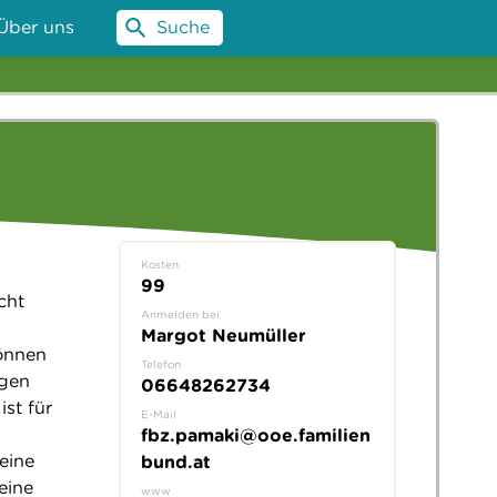
Über uns
Suche
Kosten
99
cht
Anmelden bei
Margot Neumüller
können
Telefon
ngen
06648262734
ist für
E-Mail
fbz.pamaki@ooe.familien
eine
bund.at
eine
www