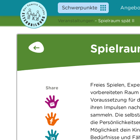
Schwerpunkte
Angebo
Veranstaltungen
- Spielraum spät II
Spielrau
Freies Spielen, Exp
Share
vorbereiteten Raum
Voraussetzung für d
ihren Impulsen nac
sammeln. Die selbstän
die Persönlichkeits
Möglichkeit dein Ki
Bedürfnisse und Fäh