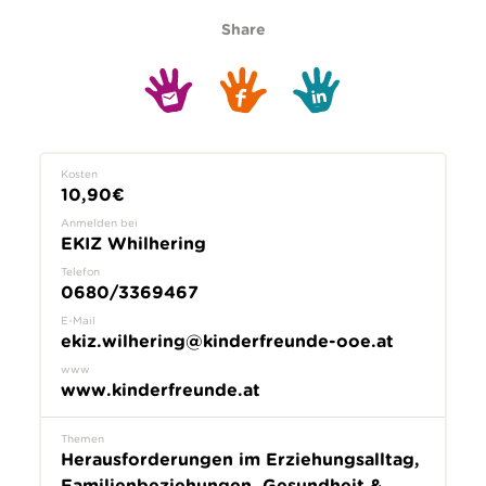
Share
Kosten
10,90€
Anmelden bei
EKIZ Whilhering
Telefon
0680/3369467
E-Mail
ekiz.wilhering@kinderfreunde-ooe.at
www
www.kinderfreunde.at
Themen
Herausforderungen im Erziehungsalltag,
Familienbeziehungen, Gesundheit &