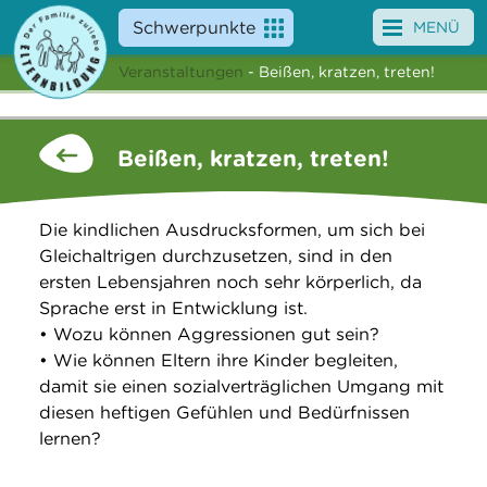
Schwerpunkte
MENÜ
Veranstaltungen
- Beißen, kratzen, treten!
Angebote
Veranstaltungen
Beißen, kratzen, treten!
News
Die kindlichen Ausdrucksformen, um sich bei
Service
Gleichaltrigen durchzusetzen, sind in den
ersten Lebensjahren noch sehr körperlich, da
Über uns
Sprache erst in Entwicklung ist.
• Wozu können Aggressionen gut sein?
Suche
• Wie können Eltern ihre Kinder begleiten,
damit sie einen sozialverträglichen Umgang mit
diesen heftigen Gefühlen und Bedürfnissen
lernen?