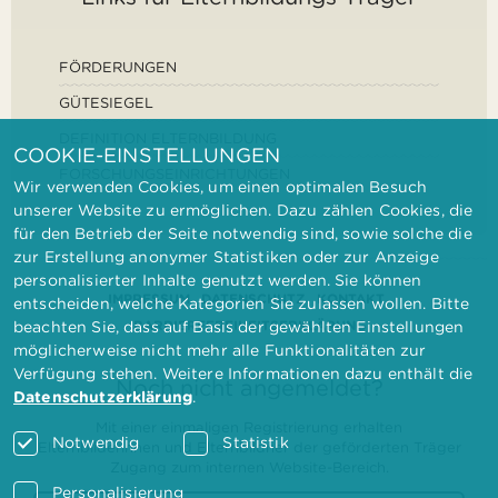
FÖRDERUNGEN
GÜTESIEGEL
DEFINITION ELTERNBILDUNG
COOKIE-EINSTELLUNGEN
FORSCHUNGSEINRICHTUNGEN
Wir verwenden Cookies, um einen optimalen Besuch
unserer Website zu ermöglichen. Dazu zählen Cookies, die
für den Betrieb der Seite notwendig sind, sowie solche die
zur Erstellung anonymer Statistiken oder zur Anzeige
personalisierter Inhalte genutzt werden. Sie können
IMPRESSUM
DATENSCHUTZ
KONTAKT
entscheiden, welche Kategorien Sie zulassen wollen. Bitte
BARRIEREFREIHEITSERKLÄRUNG
beachten Sie, dass auf Basis der gewählten Einstellungen
möglicherweise nicht mehr alle Funktionalitäten zur
Verfügung stehen. Weitere Informationen dazu enthält die
Noch nicht angemeldet?
Datenschutzerklärung
.
Mit einer einmaligen Registrierung erhalten
Notwendig
Statistik
Elternbilderinnen und Elternbildner der geförderten Träger
Zugang zum internen Website-Bereich.
Personalisierung