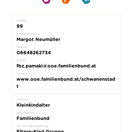
Kosten
99
Anmelden bei
Margot Neumüller
Telefon
06648262734
E-Mail
fbz.pamaki@ooe.familienbund.at
www
www.ooe.familienbund.at/schwanenstad
t
Themen
Kleinkindalter
Veranstalter
Familienbund
Art der Veranstaltung
Eltern-Kind Gruppe